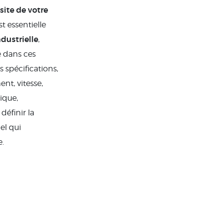
site de votre
t essentielle
dustrielle
,
e dans ces
spécifications,
nt, vitesse,
ique,
éfinir la
el qui
.