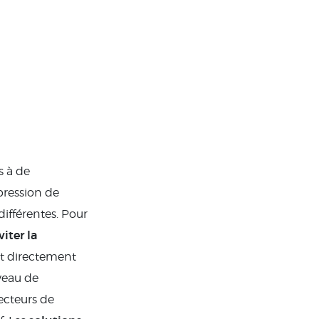
s à de
ression de
différentes. Pour
viter la
nt directement
iveau de
 lecteurs de