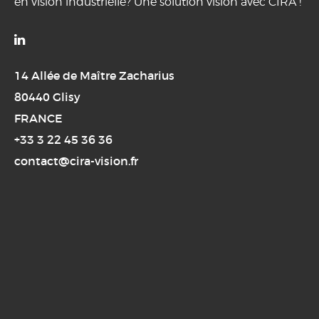
en vision industrielle? Une solution vision avec CIRA !

14 Allée de Maître Zacharius
80440 Glisy
FRANCE
+33 3 22 45 36 36
contact@cira-vision.fr