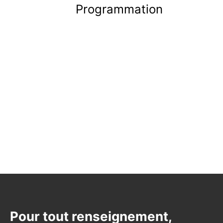
Programmation
Avec
CIRA INSTRUMENTATION
,
devenez les experts de vos
propres solutions de vision !
Pour tout renseignement,